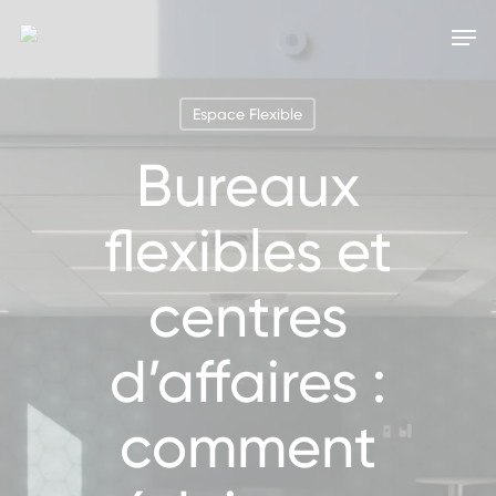
Skip
Menu
Men
to
main
Espace Flexible
content
Bureaux
flexibles et
centres
d’affaires :
comment