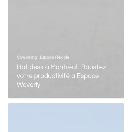
Coworking
Espace Flexible
Hot desk à Montréal : Boostez
votre productivité a Espace
Waverly
Espace
atelier
collaboratif